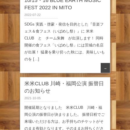
10/15・16 BLUE EARTH MUSIC
FEST 2022 IN MITO
2022-07-22
SDGs 実践・啓蒙・発信を目的とした『音楽フ
ェス＆食フェス（いばめし祭）』に 米米
CLUB と チーム朱舞 が出演します！ 同時
開催の食フェス「いばめし祭」には茨城の名店
が出展！ 猛暑を乗り切った秋には、美味しいも
のを […]
→
米米CLUB 川崎・福岡公演 振替日
のお知らせ
2021-10-05
開催延期となりました 米米CLUB 川崎・福
岡公演の振替日が決まりました。 振替日程でご
来場いただける方は、お手持ちのチケットがそ
のまま有効となります。そのままお持ちくださ