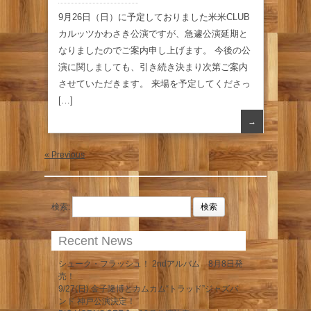
9月26日（日）に予定しておりました米米CLUB
カルッツかわさき公演ですが、急遽公演延期と
なりましたのでご案内申し上げます。 今後の公
演に関しましても、引き続き決まり次第ご案内
させていただきます。 来場を予定してくださっ
[…]
→
« Previous
検索:
Recent News
シューク・フラッシュ！ 2ndアルバム 8月8日発
売！
9/27(日) 金子隆博とカムカム“トラッド”ジャズバ
ンド 神戸公演決定！