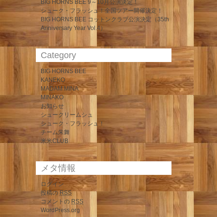
BIG HORNS BEE 9～10月公演決定！
シューク・フラッシュ！全国ツアー開催決定！
BIG HORNS BEE コットンクラブ公演決定（35th
Anniversary Year Vol.4）
Category
BIG HORNS BEE
KANEKO
MADAM MINA
MINAKO
お知らせ
シュークリームシュ
シューク・フラッシュ！
チーム朱舞
米米CLUB
メタ情報
ログイン
投稿の
RSS
コメントの
RSS
WordPress.org