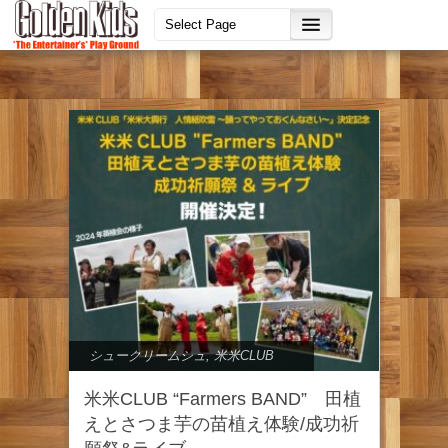
シュークリームシュ
,
米米CLUB
米米CLUB “Farmers BAND” 田植
えとさつま芋の苗植え体験/成功祈