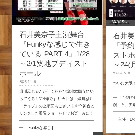
MINAKO
MINAKO
石井美奈子主演舞台
石井美
『Funkyな感じで生き
『予
ている PART 4』1/28
ストホテ
～2/1築地ブディスト
～24(
ホール
2025-07-19
2025-11-19
ついに大阪
━━━━━
緑川忍ちゃんが、ふたたび築地本願寺にや
━ 『予約の
ってくる！第4弾です！ 今回は「緑川忍ミ
演 石井美
ニライブ」の上演回もございます^^ 舞台と
━━━━━
リンクした歌謡ショーをぜひお楽しみに！
━ 主催 D-pr
━━━━━━━━━━━━━━━━━━━
━ 『Funkyな感じ […]