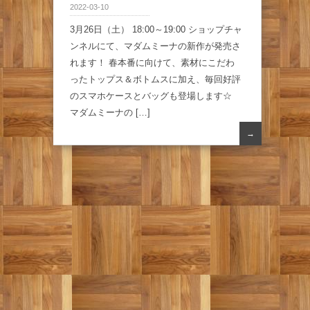
2022-03-10
3月26日（土） 18:00～19:00 ショップチャ
ンネルにて、マダムミーナの新作が発売さ
れます！ 春本番に向けて、素材にこだわ
ったトップス＆ボトムスに加え、毎回好評
のスマホケースとバッグも登場します☆
マダムミーナの […]
→