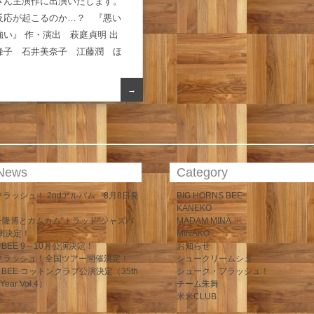
さん主演作に出演いたします。
反応が起こるのか…？ 『悪い
い』 作・演出 萩庭貞明 出
峰子 石井美奈子 江藤潤 ほ
→
 News
Category
ラッシュ！ 2ndアルバム 8月8日発
BIG HORNS BEE
KANEKO
 金子隆博とカムカム“トラッド”ジャズバ
MADAM MINA
演決定！
MINAKO
S BEE 9～10月公演決定！
お知らせ
フラッシュ！全国ツアー開催決定！
シュークリームシュ
NS BEE コットンクラブ公演決定（35th
シューク・フラッシュ！
 Year Vol.4）
チーム朱舞
米米CLUB