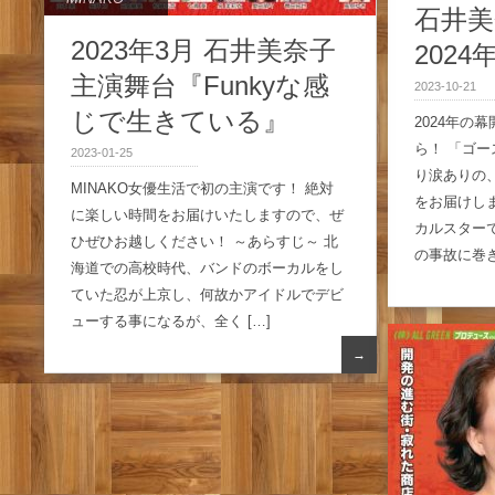
石井美
2023年3月 石井美奈子
202
主演舞台『Funkyな感
2023-10-21
じで生きている』
2024年の
ら！ 「ゴ
2023-01-25
り涙ありの
MINAKO女優生活で初の主演です！ 絶対
をお届けしま
に楽しい時間をお届けいたしますので、ぜ
カルスター
ひぜひお越しください！ ～あらすじ～ 北
の事故に巻き
海道での高校時代、バンドのボーカルをし
ていた忍が上京し、何故かアイドルでデビ
ューする事になるが、全く […]
→