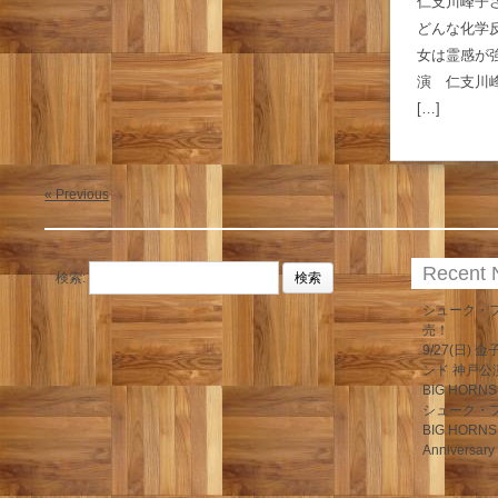
仁支川峰子
どんな化学
女は霊感が強
演 仁支川
[…]
« Previous
Recent
検索:
シューク・フ
売！
9/27(日)
ンド 神戸公
BIG HORN
シューク・
BIG HOR
Anniversary