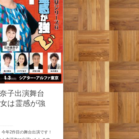
奈子出演舞台
い女は霊感が強
 今年2作目の舞台出演です！