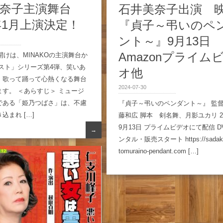
奈子主演舞台
石井美奈子出演 
4年1月上演決定！
『貞子～弔いのペ
ント～』9月13日
Amazonプライム
幕開けは、MINAKOの主演舞台か
ースト」シリーズ第4弾、笑いあ
オ他
、歌って踊って心熱くなる舞台
2024-07-30
す。 ＜あらすじ＞ ミュージ
である「姫乃つばさ」は、不慮
『貞子～弔いのペンダント～』 監
込まれ […]
藤和広 脚本 剣名舞、月影ユカリ 2
9月13日 プライムビデオにて配信 D
→
ンタル・販売スタート https://sadak
tomuraino-pendant.com […]