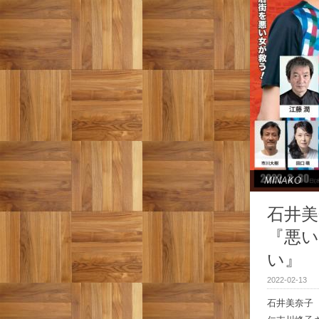
MINAKO
石井美
『悪
い』
2022-02-13
石井美奈子