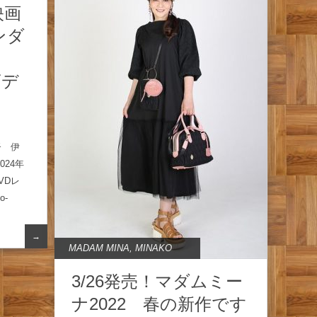
映画
ンダ
ビデ
督 伊
024年
VDレ
o-
→
MADAM MINA
,
MINAKO
3/26発売！マダムミー
ナ2022 春の新作です