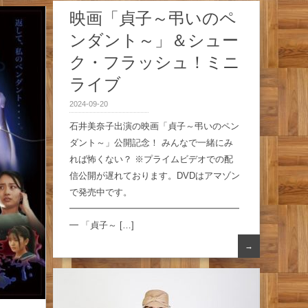
映画「貞子～弔いのペ
ンダント～」＆シュー
ク・フラッシュ！ミニ
ライブ
2024-09-20
石井美奈子出演の映画「貞子～弔いのペン
ダント～」公開記念！ みんなで一緒にみ
れば怖くない？ ※プライムビデオでの配
信公開が遅れております。DVDはアマゾン
で発売中です。
━━━━━━━━━━━━━━━━━━━
━ 「貞子～ […]
→