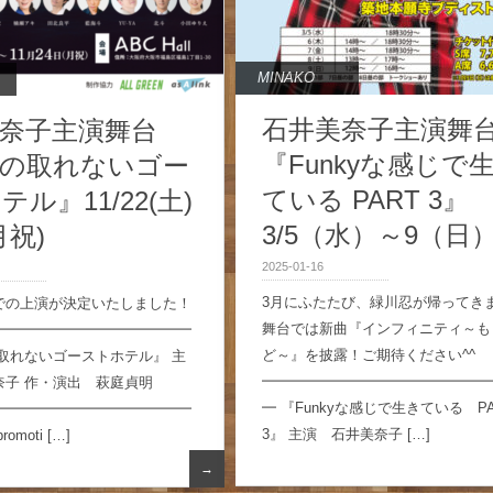
MINAKO
石井美奈子主演舞
奈子主演舞台
『Funkyな感じで
約の取れないゴー
ている PART 3』
ル』11/22(土)
3/5（水）～9（日
月祝)
2025-01-16
3月にふたたび、緑川忍が帰ってき
での上演が決定いたしました！
舞台では新曲『インフィニティ～も
━━━━━━━━━━━━━━
ど～』を披露！ご期待ください^^
取れないゴーストホテル』 主
━━━━━━━━━━━━━━━━
奈子 作・演出 萩庭貞明
━ 『Funkyな感じで生きている PA
━━━━━━━━━━━━━━
3』 主演 石井美奈子 […]
omoti […]
→