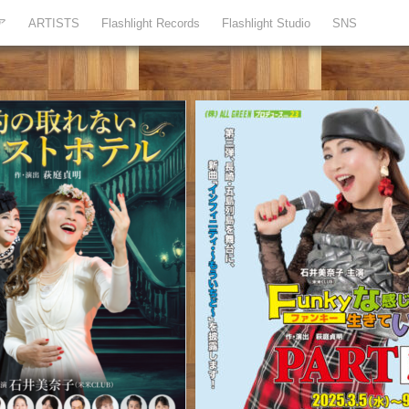
ア
ARTISTS
Flashlight Records
Flashlight Studio
SNS