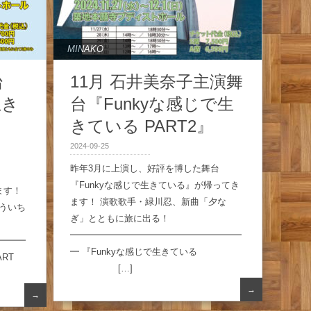
MINAKO
台
11月 石井美奈子主演舞
生き
台『Funkyな感じで生
きている PART2』
）
2024-09-25
昨年3月に上演し、好評を博した舞台
『Funkyな感じで生きている』が帰ってき
ます！
ます！ 演歌歌手・緑川忍、新曲「夕な
ういち
ぎ」とともに旅に出る！
━━━━━━━━━━━━━━━━━━━
━━━
━ 『Funkyな感じで生きている
RT
[…]
→
→