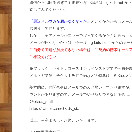
送信から10日を過ぎても返信がない場合は、g-kids.ne
直してみてください。
『最近メルマガが届かなくなった』
というかたからもメー
お送りしております。
しかし、そのメールがエラーで戻ってくるかたもいらっし
メールが届かないかたは、今一度 g-kids.net から
ご自分で問題が解決できない場合は、ご契約の携帯キャリア
ご相談ください。
※フラッシュライトレコーズオンラインストアでの会員登録と
メルマガ受信、チケット先行予約などの特典は、P-Kids
基本的に、お問合せはメールでのみお願いしておりますが、
ウントがありますので、メールでやり取りできない場合は
＠Gkids_staff
https://twitter.com/GKids_staff
以上、何卒よろしくお願いいたします。