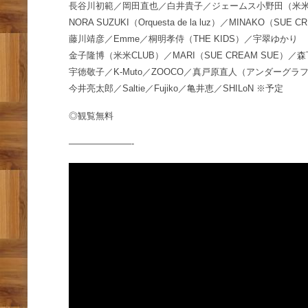
長谷川初範／岡田直也／白井貴子／ジェームス小野田（米米
NORA SUZUKI（Orquesta de la luz）／MINAKO（SUE 
藤川靖彦／Emme／桐明孝侍（THE KIDS）／宇翠ゆかり
金子隆博（米米CLUB）／MARI（SUE CREAM SUE）
宇徳敬子／K-Muto／ZOOCO／真戸原直人（アンダーグラ
今井亮太郎／Saltie／Fujiko／亀井恵／SHILoN ※予定
◎観覧無料
———————-