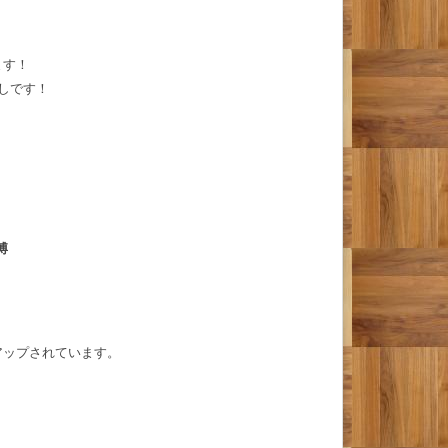
ます！
しです！
博
アップされています。