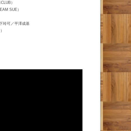
CLUB）
CREAM SUE）
／森下玲可／平澤成基
フ）