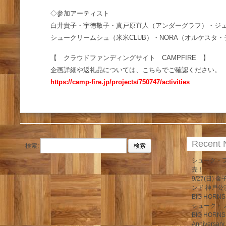
◇参加アーティスト
白井貴子・宇徳敬子・真戸原直人（アンダーグラフ）・ジ
シュークリームシュ（米米CLUB）・NORA（オルケスタ・
【 クラウドファンディングサイト CAMPFIRE 】
企画詳細や返礼品については、こちらでご確認ください。
https://camp-fire.jp/projects/
750747/activities
Recent
検索:
シューク・フ
売！
9/27(日)
ンド 神戸公
BIG HORN
シューク・
BIG HOR
Anniversary