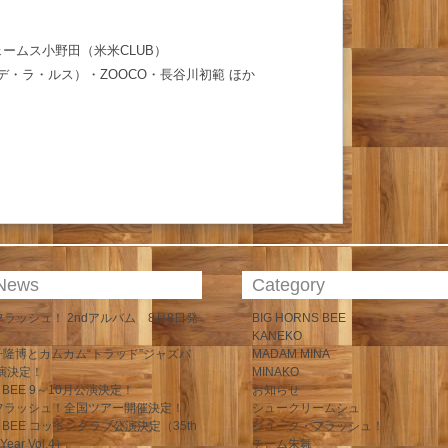
ェームス
小野田（米米CLUB）
デ・ラ・ルス）・ZOOCO・長谷川初範 ほか
 News
Category
ラッシュ！ 2ndアルバム 8月8日発
BIG HORNS BEE
KANEKO
 金子隆博とカムカム“トラッド”ジャズバ
MADAM MINA
演決定！
MINAKO
S BEE 9～10月公演決定！
お知らせ
フラッシュ！全国ツアー開催決定！
シュークリームシュ
NS BEE コットンクラブ公演決定（35th
シューク・フラッシュ！
 Year Vol.4）
チーム朱舞