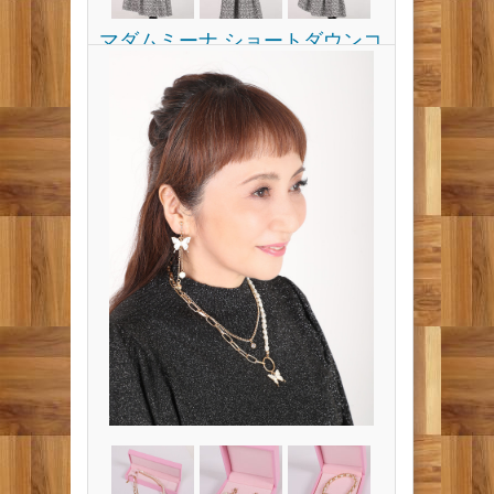
マダムミーナ ショートダウンコ
ート マフラー付き
カラー：ホワイト、ブラック
このショートコートは長く使えるコート
に仕上げました。
冬から春まで着れて、どんなお洋服にも
バランスよく羽織れるし、、重たく見え
ないショートコートです。
またマフラーはリバーシブルになってい
て、片方はフェイクファーになっていま
す。
ホワイトとブラックの2色です。