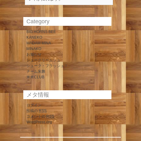
プチャンネル＞
Category
BIG HORNS BEE
KANEKO
MADAM MINA
MINAKO
お知らせ
シュークリームシュ
シューク・フラッシュ！
チーム朱舞
米米CLUB
メタ情報
ログイン
投稿の
RSS
コメントの
RSS
WordPress.org