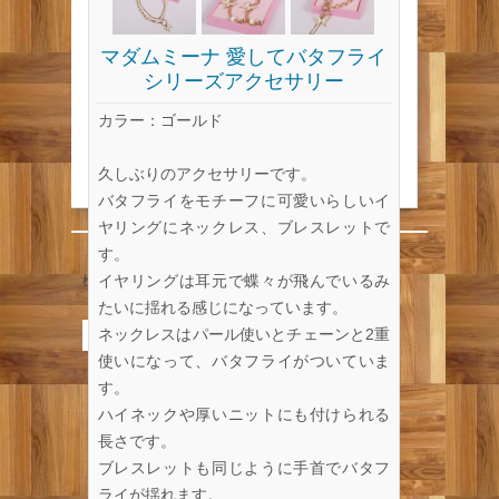
マダムミーナ 愛してバタフライ
シリーズアクセサリー
カラー：ゴールド
久しぶりのアクセサリーです。
バタフライをモチーフに可愛いらしいイ
ヤリングにネックレス、ブレスレットで
す。
イヤリングは耳元で蝶々が飛んでいるみ
検索:
たいに揺れる感じになっています。
Recent News
ネックレスはパール使いとチェーンと2重
使いになって、バタフライがついていま
9/27(日) 金子隆博とカムカム“トラッド”ジャズバ
す。
ンド 神戸公演決定！
BIG HORNS BEE 9～10月公演決定！
ハイネックや厚いニットにも付けられる
シューク・フラッシュ！全国ツアー開催決定！
長さです。
BIG HORNS BEE コットンクラブ公演決定（35th
ブレスレットも同じように手首でバタフ
Anniversary Year Vol.4）
5/30（土）マダムミーナ 夏アイテム発売＜ショッ
ライが揺れます。