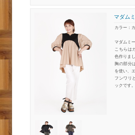
マダムミ
カラー：
マダムミ
こちらは
色作りま
胸の部分
を使い、
フンワリ
ックです