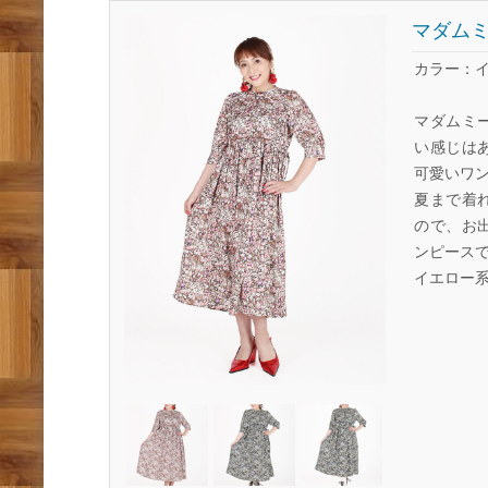
マダムミ
カラー：
マダムミ
い感じは
可愛いワ
夏まで着
ので、お
ンピース
イエロー