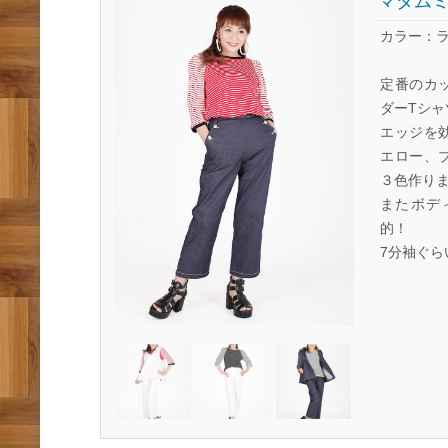
マダムミ
カラー：
定番のカ
ダーTシ
エッジを
エロー、
３色作り
またボデ
的！
7分袖ぐ