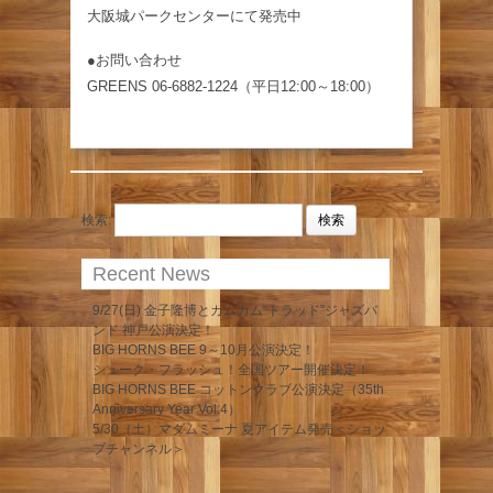
大阪城パークセンターにて発売中
●お問い合わせ
GREENS 06-6882-1224（平日12:00～18:00）
検索:
Recent News
9/27(日) 金子隆博とカムカム“トラッド”ジャズバ
ンド 神戸公演決定！
BIG HORNS BEE 9～10月公演決定！
シューク・フラッシュ！全国ツアー開催決定！
BIG HORNS BEE コットンクラブ公演決定（35th
Anniversary Year Vol.4）
5/30（土）マダムミーナ 夏アイテム発売＜ショッ
プチャンネル＞