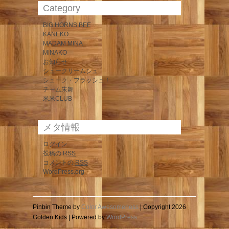
Category
BIG HORNS BEE
KANEKO
MADAM MINA
MINAKO
お知らせ
シュークリームシュ
シューク・フラッシュ！
チーム朱舞
米米CLUB
メタ情報
ログイン
投稿の
RSS
コメントの
RSS
WordPress.org
Pinbin Theme by
Color Awesomeness
| Copyright 2026
Golden Kids | Powered by
WordPress