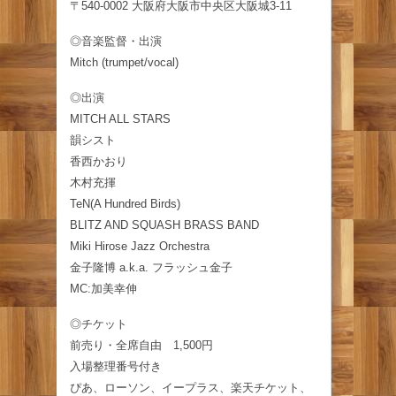
〒540-0002 大阪府大阪市中央区大阪城3-11
◎音楽監督・出演
Mitch (trumpet/vocal)
◎出演
MITCH ALL STARS
韻シスト
香西かおり
木村充揮
TeN(A Hundred Birds)
BLITZ AND SQUASH BRASS BAND
Miki Hirose Jazz Orchestra
金子隆博 a.k.a. フラッシュ金子
MC:加美幸伸
◎チケット
前売り・全席自由 1,500円
入場整理番号付き
ぴあ、ローソン、イープラス、楽天チケット、