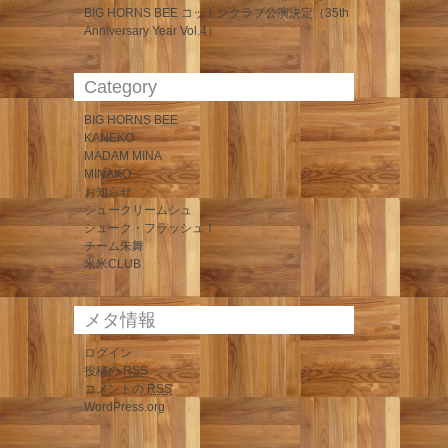
BIG HORNS BEE コットンクラブ公演決定（35th
Anniversary Year Vol.4）
Category
BIG HORNS BEE
KANEKO
MADAM MINA
MINAKO
お知らせ
シュークリームシュ
シューク・フラッシュ！
チーム朱舞
米米CLUB
メタ情報
ログイン
投稿の
RSS
コメントの
RSS
WordPress.org