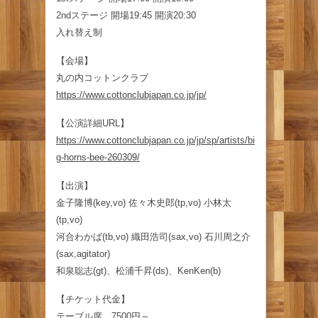
2ndステージ 開場19:45 開演20:30
入れ替え制
【会場】
丸の内コットンクラブ
https://www.cottonclubjapan.co.jp/jp/
【公演詳細URL】
https://www.cottonclubjapan.co.jp/jp/sp/artists/bi
g-horns-bee-260309/
【出演】
金子隆博(key,vo) 佐々木史郎(tp,vo) 小林太
(tp,vo)
河合わかば(tb,vo) 織田浩司(sax,vo) 石川周之介
(sax,agitator)
和泉聡志(gt)、松浦千昇(ds)、KenKen(b)
【チケット代金】
テーブル席 7500円～