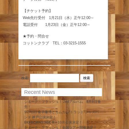
【チケット予約】
Web先行受付 1月21日（水）正午12:00～
電話受付 1月23日（金）正午12:00～
★予約・問合せ
コットンクラブ TEL：03-3215-1555
検索:
Recent News
シューク・フラッシュ！ 2ndアルバム 8月8日発
売！
9/27(日) 金子隆博とカムカム“トラッド”ジャズバ
ンド 神戸公演決定！
BIG HORNS BEE 9～10月公演決定！
シューク・フラッシュ！全国ツアー開催決定！