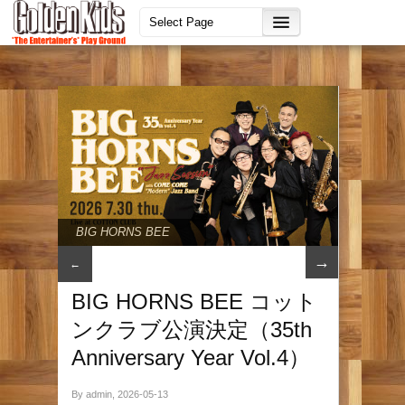
BIG HORNS BEE
→
←
BIG HORNS BEE コット
ンクラブ公演決定（35th
Anniversary Year Vol.4）
By admin, 2026-05-13