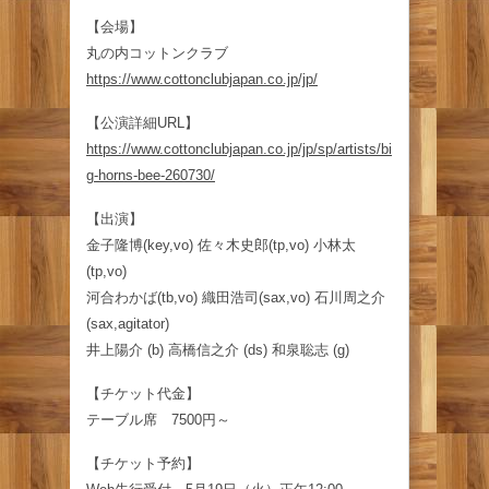
【会場】
丸の内コットンクラブ
https://www.cottonclubjapan.co.jp/jp/
【公演詳細URL】
https://www.cottonclubjapan.co.jp/jp/sp/artists/bi
g-horns-bee-260730/
【出演】
金子隆博(key,vo) 佐々木史郎(tp,vo) 小林太
(tp,vo)
河合わかば(tb,vo) 織田浩司(sax,vo) 石川周之介
(sax,agitator)
井上陽介 (b) 高橋信之介 (ds) 和泉聡志 (g)
【チケット代金】
テーブル席 7500円～
【チケット予約】