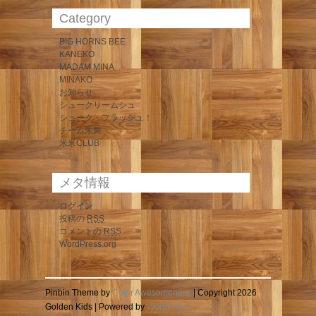
Category
BIG HORNS BEE
KANEKO
MADAM MINA
MINAKO
お知らせ
シュークリームシュ
シューク・フラッシュ！
チーム朱舞
米米CLUB
メタ情報
ログイン
投稿の
RSS
コメントの
RSS
WordPress.org
Pinbin Theme by
Color Awesomeness
| Copyright 2026
Golden Kids | Powered by
WordPress