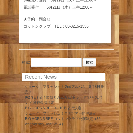
Web先行受付 5月19日（火）正午12:00～
電話受付 5月21日（木）正午12:00～
★予約・問合せ
コットンクラブ TEL：03-3215-1555
検索:
Recent News
シューク・フラッシュ！ 2ndアルバム 8月8日発
売！
9/27(日) 金子隆博とカムカム“トラッド”ジャズバ
ンド 神戸公演決定！
BIG HORNS BEE 9～10月公演決定！
シューク・フラッシュ！全国ツアー開催決定！
BIG HORNS BEE コットンクラブ公演決定（35th
Anniversary Year Vol.4）